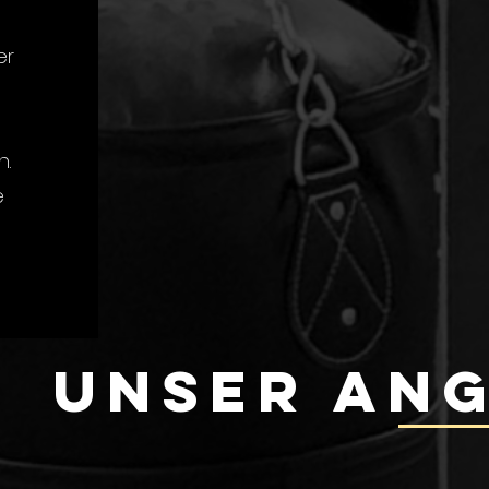
er
n.
e
UNser An