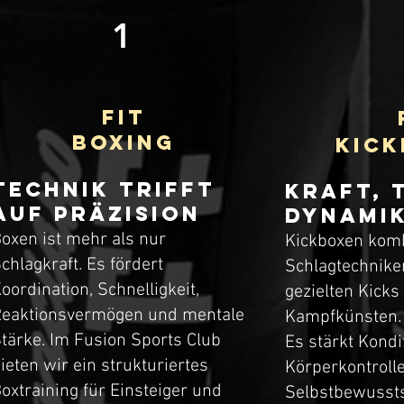
1
FIT
BOXING
KICK
Technik trifft
Kraft, 
auf Präzision
Dynami
oxen ist mehr als nur
Kickboxen komb
chlagkraft. Es fördert
Schlagtechnike
oordination, Schnelligkeit,
gezielten Kicks
eaktionsvermögen und mentale
Kampfkünsten.
tärke. Im Fusion Sports Club
Es stärkt Kondi
ieten wir ein strukturiertes
Körperkontroll
oxtraining für Einsteiger und
Selbstbewussts