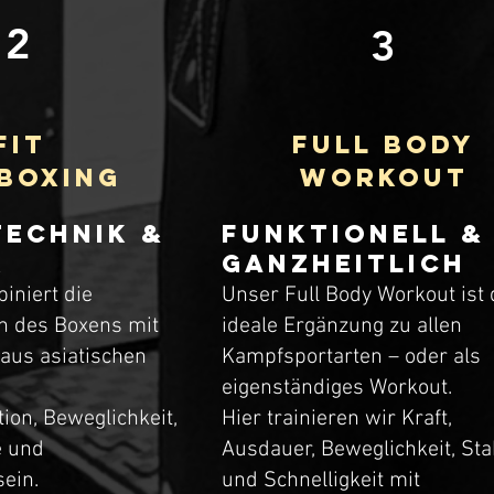
2
3
FIT
FULL BODY
BOXING
WORKOUT
Technik &
funktionell &
k
ganzheitlich
iniert die
Unser Full Body Workout ist 
n des Boxens mit
ideale Ergänzung zu allen
 aus asiatischen
Kampfsportarten – oder als
eigenständiges Workout.
tion, Beweglichkeit,
Hier trainieren wir Kraft,
e und
Ausdauer, Beweglichkeit, Stab
ein.
und Schnelligkeit mit