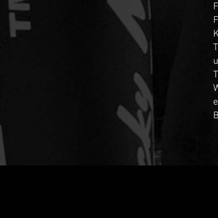
F
F
K
T
u
T
W
e
B