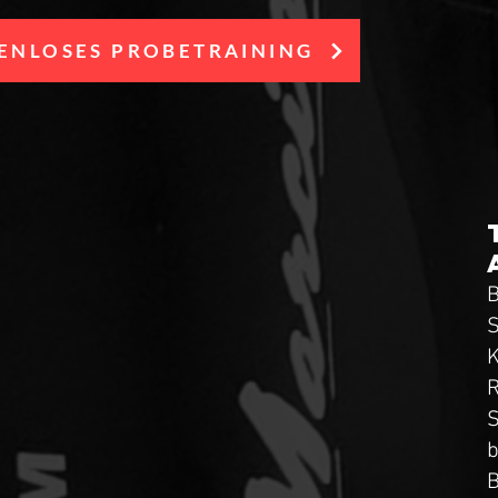
ENLOSES PROBETRAINING
B
S
K
R
S
b
B