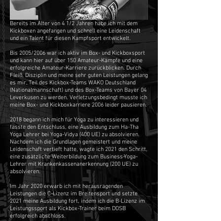
Bereits im Alter von 4 1/2 Jahren habe ich mit dem
Kickboxen angefangen und schnell eine Leidenschaft
und ein Talent für diesen Kampfsport entwickelt.
Bis 2005/2006 war ich aktiv im Box- und Kickboxsport
und kann hier auf über 150 Amateur-Kämpfe und eine
erfolgreiche Amateur-Karriere zurückblicken. Durch
Fleiß, Disziplin und meine sehr guten Leistungen gelang
es mir, Teil des Kickbox-Teams WAKO Deutschland
(Nationalmannschaft) und des Box-Teams von Bayer 04
Leverkusen zu werden. Verletzungsbedingt musste ich
meine Box- und Kickboxkarriere 2006 leider pausieren.
2018 begann ich mich für Yoga zu interessieren und
fasste den Entschluss, eine Ausbildung zum Ha-Tha
Yoga Lehrer bei Yoga-Vidya (400 UE) zu absolvieren.
Nachdem ich die Grundlagen gemeistert und meine
Leidenschaft vertieft hatte, wagte ich 2021 den Schritt,
eine zusätzliche Weiterbildung zum Business-Yoga-
Lehrer mit Krankenkassenanerkennung (200 UE) zu
absolvieren.
Im Jahr 2020 erwarb ich mit herausragenden
Leistungen die C-Lizenz im Breitensport und setzte
2021 meine Ausbildung fort, indem ich die B-Lizenz im
Leistungssport als Kickbox-Trainer beim DOSB
erfolgreich abschloss.