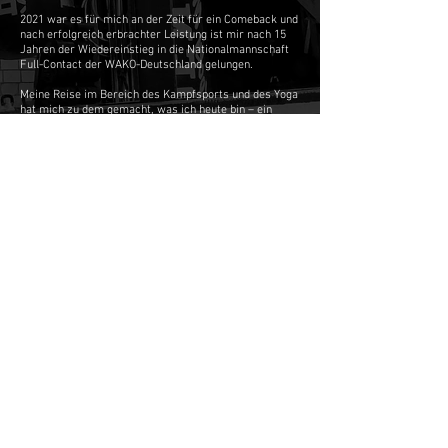
2021 war es für mich an der Zeit für ein Comeback und
nach erfolgreich erbrachter Leistung ist mir nach 15
Jahren der Wiedereinstieg in die Nationalmannschaft
Full-Contact der WAKO-Deutschland gelungen.
Meine Reise im Bereich des Kampfsports und des Yoga
hat mich zu dem gemacht, was ich heute bin – ein
erfahrener und leidenschaftlicher Personal Trainer, der
bereit ist, seine Expertise und Leidenschaft mit Dir zu
teilen und Dir dabei zu helfen, Deine Fitnessziele zu
erreichen. Lass uns gemeinsam den Weg zu Deinem
persönlichen Erfolg starten!
Meine Qualifikationen:
Blackbelt im Kickboxen (1. Meistergrad)
C-Lizenz Breitensport Kickboxen
B-Lizenz Leistungssport Kickboxen
Ausgebildeter Yogalehrer
Weiterbildung Business-Yoga
Hugo-Junkers-Str. 16
50739 Köln
+
49 176 81380100
fusionsportsclubcologe@gmail.com
Impressum
Datenschutz